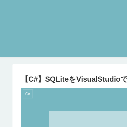
【C#】SQLiteをVisualStu
C#