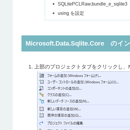
SQLitePCLRaw.bundle_e_sq
using を設定
Microsoft.Data.Sqlite.Core 
上部のプロジェクトタブをクリックし、N