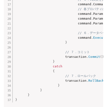
　　　　　　　　　　　　　　　　　　　　command
.
Command
// 各プロパティの
　　　　　　　　　　　　　　　　　　　　command
.
Paramet
　　　　　　　　　　　　　　　　　　　　command
.
Paramet
　　　　　　　　　　　　　　　　　　　　command
.
Paramet
// ６．データベース
　　　　　　　　　　　　　　　　　　　　command
.
Execute
}
// ７．コミット
　　　　　　　　　　　　　　　　transaction
.
Commit
(
)
;
}
catch
{
// ７．ロールバック
　　　　　　　　　　　　　　　　transaction
.
RollBack
(
}
}
}
}