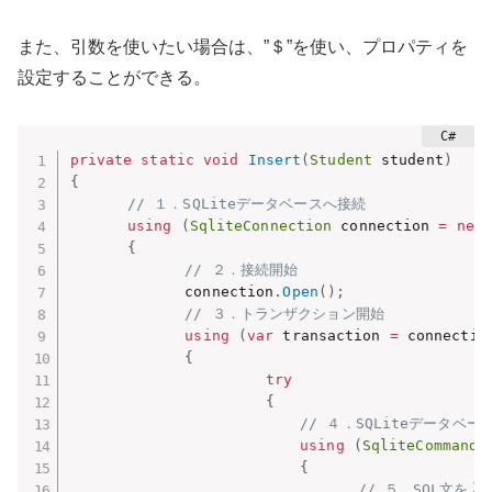
また、引数を使いたい場合は、”＄”を使い、プロパティを
設定することができる。
private
static
void
Insert
(
Student
 student
)
{
// １．SQLiteデータベースへ接続
using
(
SqliteConnection
 connection 
=
new
{
// ２．接続開始
　　　　　　　　connection
.
Open
(
)
;
// ３．トランザクション開始
using
(
var
 transaction 
=
 connectio
{
try
{
// ４．SQLiteデータ
using
(
SqliteCommand
 
{
// ５．SQL文を入