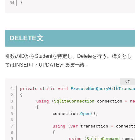
}
DELETE文
引数のIDからStudentを特定し、Deleteを行う。構文とし
てはINSERT・UPDATEとほぼ一緒。
private
static
void
ExecuteNonQueryWithTransact
{
using
(
SqliteConnection
 connection 
=
new
{
　　　　　　　　connection
.
Open
(
)
;
using
(
var
 transaction 
=
 connectio
{
using
(
SqliteCommand
 command