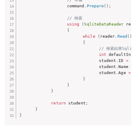
　　　　　　　　　　　　command
.
Prepare
(
)
;
// 検索
using
(
SqliteDataReader
 read
{
while
(
reader
.
Read
(
)
)
{
// 検索結果Sqli
int
 defaultInt
;
　　　　　　　　　　　　　　　　　　　　student
.
ID 
=
 ID
　　　　　　　　　　　　　　　　　　　　student
.
Name 
=
 
　　　　　　　　　　　　　　　　　　　　student
.
Age 
=
 I
}
}
}
return
 student
;
}
}