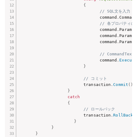
{
// SQL文を入力
　　　　　　　　　　　　　　　　　　　　command
.
Command
// 各プロパティの
　　　　　　　　　　　　　　　　　　　　command
.
Paramet
　　　　　　　　　　　　　　　　　　　　command
.
Paramet
　　　　　　　　　　　　　　　　　　　　command
.
Paramet
// CommandText
　　　　　　　　　　　　　　　　　　　　command
.
Execute
}
// コミット
　　　　　　　　　　　　　　　　transaction
.
Commit
(
)
;
}
catch
{
// ロールバック
　　　　　　　　　　　　　　　　transaction
.
RollBack
(
}
}
}