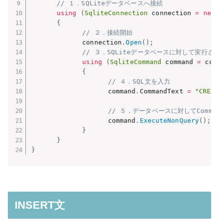
// １．SQLiteデータベースへ接続
using
(
SqliteConnection
 connection 
=
new
{
// ２．接続開始
　　　　　　　　connection
.
Open
(
)
;
// ３．SQLiteデータベースに対して実行
using
(
SqliteCommand
 command 
=
 con
{
// ４．SQL文を入力
　　　　　　　　　　　　command
.
CommandText 
=
"CREAT
// ５．データベースに対してComman
　　　　　　　　　　　　command
.
ExecuteNonQuery
(
)
;
}
}
}
INSERT文