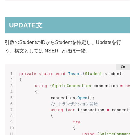
UPDATE文
引数のStudentのIDからStudentを特定し、Updateを行
う。構文としてはINSERTとほぼ一緒。
private
static
void
Insert
(
Student
 student
)
{
using
(
SqliteConnection
 connection 
=
new
{
　　　　　　　　connection
.
Open
(
)
;
// トランザクション開始
using
(
var
 transaction 
=
 connectio
{
try
{
using
(
SqliteCommand
 