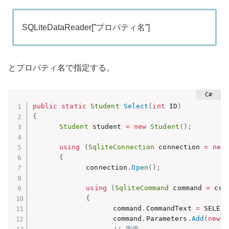
SQLiteDataReader[”プロパティ名”]
とプロパティ名で指定する。
public
static
Student
Select
(
int
 ID
)
{
Student
 student 
=
new
Student
(
)
;
using
(
SqliteConnection
 connection 
=
new
{
　　　　　　　　connection
.
Open
(
)
;
using
(
SqliteCommand
 command 
=
 con
{
　　　　　　　　　　　　command
.
CommandText 
=
 SELECT
　　　　　　　　　　　　command
.
Parameters
.
Add
(
new
S
// 準備