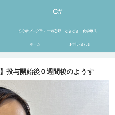
C#
初心者プログラマー備忘録 ときどき 化学療法
ホーム
お問い合わせ
却】投与開始後０週間後のようす